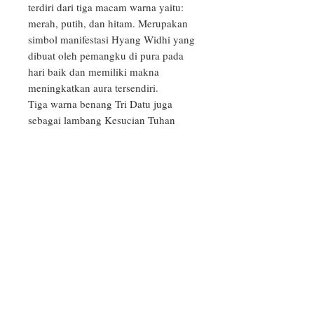
terdiri dari tiga macam warna yaitu: 
merah, putih, dan hitam. Merupakan 
simbol manifestasi Hyang Widhi yang 
dibuat oleh pemangku di pura pada 
hari baik dan memiliki makna 
meningkatkan aura tersendiri.

Tiga warna benang Tri Datu juga 
sebagai lambang Kesucian Tuhan 
dalam manifestasinya sebagai Tri 
Murti:

1. Dewa Brahma (pencipta), 
warnanya Merah,

2. Dewa Wisnu (pemelihara), 
warnanya Putih, dan 

3. Dewa Iswara/Siwa (pelebur), 
warnanya Hitam.

Disamping itu, benang Tri Datu 
sebagai lambang Tri Kona, yaitu 
Lahir, Hidup dan Mati.