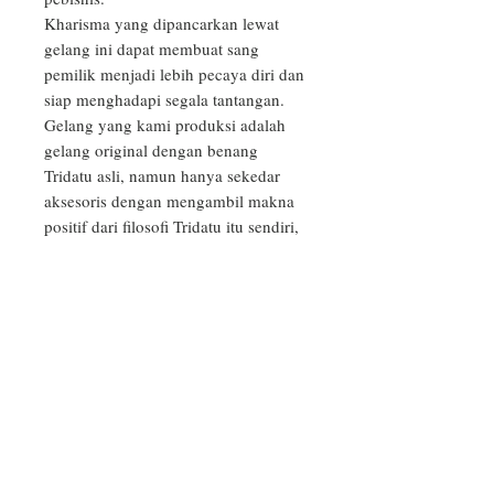
Kharisma yang dipancarkan lewat 
gelang ini dapat membuat sang 
pemilik menjadi lebih pecaya diri dan 
siap menghadapi segala tantangan.

Gelang yang kami produksi adalah 
gelang original dengan benang 
Tridatu asli, namun hanya sekedar 
aksesoris dengan mengambil makna 
positif dari filosofi Tridatu itu sendiri, 
sehingga dapat digunakan oleh semua 
kalangan usia, gender maupun 
kepercayaan.

_
PRODUCT INFO
Aksesoris Tridatu yang kami produksi
RETURN & REFUND POLICY
adalah aksesoris budaya Bali, tidak
mengandung unsur upacara atau doa