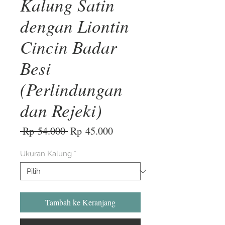
Kalung Satin
dengan Liontin
Cincin Badar
Besi
(Perlindungan
dan Rejeki)
Harga
Harga
 Rp 54.000 
Rp 45.000
Reguler
Promosi
Ukuran Kalung
*
Tambah ke Keranjang