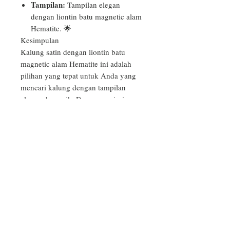
Tampilan:
Tampilan elegan
dengan liontin batu magnetic alam
Hematite. 🌟
Kesimpulan
Kalung satin dengan liontin batu
magnetic alam Hematite ini adalah
pilihan yang tepat untuk Anda yang
mencari kalung dengan tampilan
elegan dan unik. Dengan variasi
adjustable, kalung ini sangat nyaman
digunakan. 🌟
PRODUCT INFO
Aksesoris Gelang dan Kalung yang
RETURN & REFUND POLICY
kami produksi hanya sekedar
aksesoris, tidak mengandung unsur
Bila produk yang Anda terima rusak,
upacara atau doa tertentu, dan bebas
SHIPPING INFO
cacat atau salah model/warna,