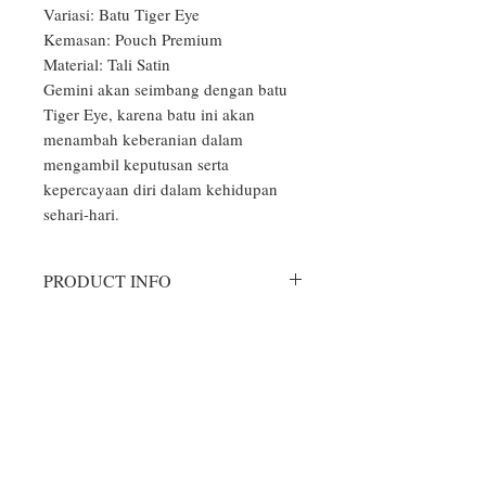
Variasi: Batu Tiger Eye

Kemasan: Pouch Premium

Material: Tali Satin

Gemini akan seimbang dengan batu 
Tiger Eye, karena batu ini akan 
menambah keberanian dalam 
mengambil keputusan serta 
kepercayaan diri dalam kehidupan 
sehari-hari.
PRODUCT INFO
Aksesoris Gelang dan Kalung yang
RETURN & REFUND POLICY
kami produksi hanya sekedar
aksesoris, tidak mengandung unsur
Bila produk yang Anda terima rusak,
upacara atau doa tertentu, dan bebas
SHIPPING INFO
cacat atau salah model/warna,
digunakan oleh orang dari berbagai
silahkan hubungi CS kami di nomor
Setiap pesanan akan kami kirimkan
kalangan usia dan kepercayaan. Tidak
whatsapp 0877-3838-5535, kami
melalui 2 kali proses pengecekan dan
ada pantangan sewaktu menggunakan
akan merespons secepat mungkin.
dikemas secara baik sesuai standar.