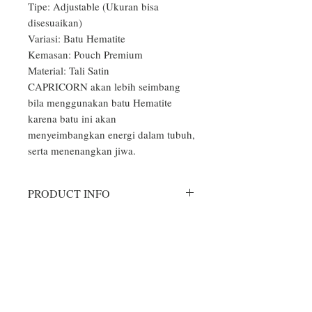
Tipe: Adjustable (Ukuran bisa 
disesuaikan)

Variasi: Batu Hematite

Kemasan: Pouch Premium

Material: Tali Satin

CAPRICORN akan lebih seimbang 
bila menggunakan batu Hematite 
karena batu ini akan 
menyeimbangkan energi dalam tubuh, 
serta menenangkan jiwa.
PRODUCT INFO
Aksesoris Gelang dan Kalung yang
RETURN & REFUND POLICY
kami produksi hanya sekedar
aksesoris, tidak mengandung unsur
Bila produk yang Anda terima rusak,
upacara atau doa tertentu, dan bebas
SHIPPING INFO
cacat atau salah model/warna,
digunakan oleh orang dari berbagai
silahkan hubungi CS kami di nomor
Setiap pesanan akan kami kirimkan
kalangan usia dan kepercayaan. Tidak
whatsapp 0877-3838-5535, kami
melalui 2 kali proses pengecekan dan
ada pantangan sewaktu menggunakan