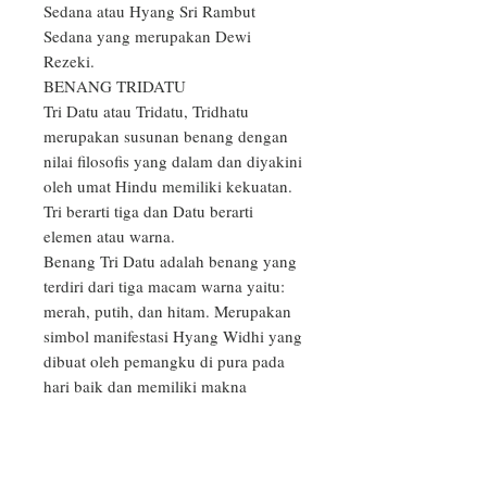
Sedana atau Hyang Sri Rambut 
Sedana yang merupakan Dewi 
Rezeki.

BENANG TRIDATU

Tri Datu atau Tridatu, Tridhatu 
merupakan susunan benang dengan 
nilai filosofis yang dalam dan diyakini 
oleh umat Hindu memiliki kekuatan. 
Tri berarti tiga dan Datu berarti 
elemen atau warna.

Benang Tri Datu adalah benang yang 
terdiri dari tiga macam warna yaitu: 
merah, putih, dan hitam. Merupakan 
simbol manifestasi Hyang Widhi yang 
dibuat oleh pemangku di pura pada 
hari baik dan memiliki makna 
meningkatkan aura tersendiri.

Tiga warna benang Tri Datu juga 
sebagai lambang Kesucian Tuhan 
dalam manifestasinya sebagai Tri 