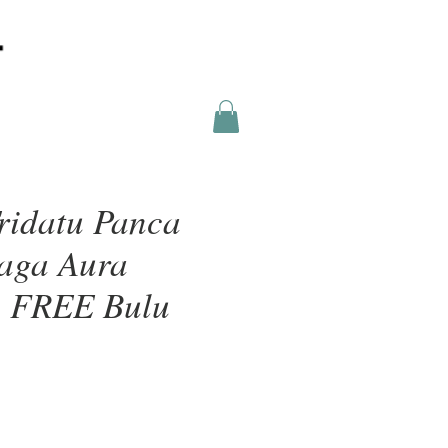
ridatu Panca
Naga Aura
n FREE Bulu
a