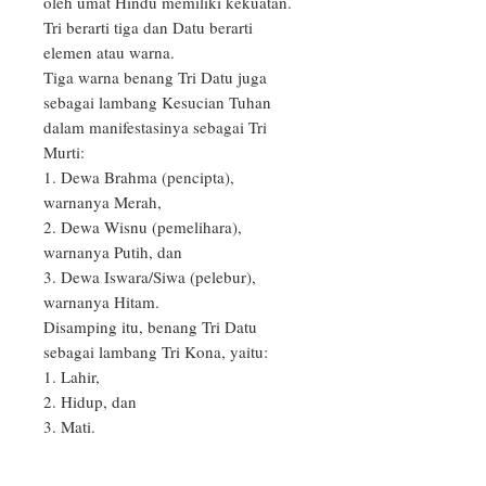
oleh umat Hindu memiliki kekuatan. 
Tri berarti tiga dan Datu berarti 
elemen atau warna.

Tiga warna benang Tri Datu juga 
sebagai lambang Kesucian Tuhan 
dalam manifestasinya sebagai Tri 
Murti:

1. Dewa Brahma (pencipta), 
warnanya Merah,

2. Dewa Wisnu (pemelihara), 
warnanya Putih, dan 

3. Dewa Iswara/Siwa (pelebur), 
warnanya Hitam.

Disamping itu, benang Tri Datu 
sebagai lambang Tri Kona, yaitu: 

1. Lahir, 

2. Hidup, dan 

3. Mati.

Setelah lahir dan sekarang hidup, dan 
selanjutnya kematian. Pemakaian 