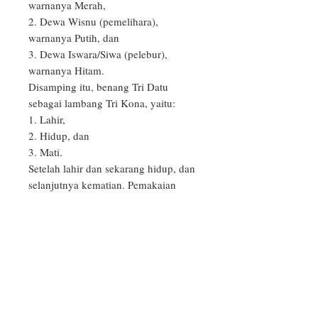
warnanya Merah,

2. Dewa Wisnu (pemelihara), 
warnanya Putih, dan 

3. Dewa Iswara/Siwa (pelebur), 
warnanya Hitam.

Disamping itu, benang Tri Datu 
sebagai lambang Tri Kona, yaitu: 

1. Lahir, 

2. Hidup, dan 

3. Mati.

Setelah lahir dan sekarang hidup, dan 
selanjutnya kematian. Pemakaian 
benang Tri Datu diharapkan kita 
selalu ingat dengan kebesaran Tuhan 
sebagai maha pencipta, pemelihara 
dan pelebur.

_
PRODUCT INFO