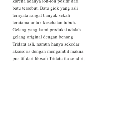
karena adanya ion-ion positif dari 
batu tersebut. Batu giok yang asli 
ternyata sangat banyak sekali 
terutama untuk kesehatan tubuh.

Gelang yang kami produksi adalah 
gelang original dengan benang 
Tridatu asli, namun hanya sekedar 
aksesoris dengan mengambil makna 
positif dari filosofi Tridatu itu sendiri, 
sehingga dapat digunakan oleh semua 
kalangan usia, gender maupun 
kepercayaan.

_
PRODUCT INFO
Aksesoris Tridatu yang kami produksi
RETURN & REFUND POLICY
adalah aksesoris budaya Bali, tidak
mengandung unsur upacara atau doa
Bila produk yang Anda terima rusak,
tertentu, dan bebas digunakan oleh
SHIPPING INFO