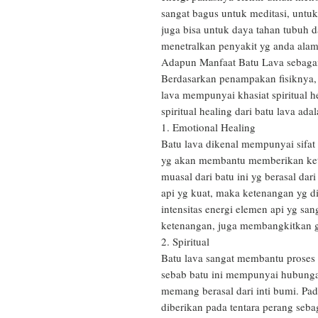
sangat bagus untuk meditasi, untuk 
juga bisa untuk daya tahan tubuh 
menetralkan penyakit yg anda alami.
Adapun Manfaat Batu Lava sebagai 
Berdasarkan penampakan fisiknya,
lava mempunyai khasiat spiritual he
spiritual healing dari batu lava adala
1. Emotional Healing

Batu lava dikenal mempunyai sifat 
yg akan membantu memberikan ket
muasal dari batu ini yg berasal dar
api yg kuat, maka ketenangan yg di
intensitas energi elemen api yg sa
ketenangan, juga membangkitkan g
2. Spiritual

Batu lava sangat membantu proses g
sebab batu ini mempunyai hubunga
memang berasal dari inti bumi. Pad
diberikan pada tentara perang seb