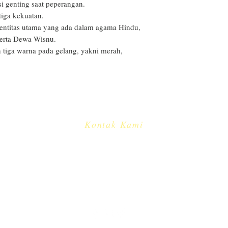
 genting saat peperangan.

tiga kekuatan. 

entitas utama yang ada dalam agama Hindu, 
rta Dewa Wisnu. 

eh tiga warna pada gelang, yakni merah, 
Kontak Kami
​
e-mail:
info@cakradayu.com
CV. CAKRADAYU DEWATA
Jl. Pulau Misol no.61
Dauh Puri Kauh - Denpasar Barat
Bali - Indonesia 80113