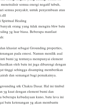
menetralisir semua energi negatif tubuh, 
dari semua penyakit, untuk penyembuan atau 
dll

Spiritual Healing

 banyak orang yang tidak mengira bhw batu 
aling yg luar biasa. Beberapa manfaat 
h:

dan khasiat sebagai Grounding properties, 
enangan pada emosi. Namun menilik asal 
i inti bumi yg tentunya mempunyai element 
hasilkan oleh batu ini juga dibarengi dengan 
ngat tinggi sehingga disamping memberikan 
airah dan semangat bagi pemakainya.

rounding utk Chakra Dasar. Hal ini timbul 
n yg kuat dengan element bumi dan 
a beberapa kebudayaan kuno, batu lava ini 
agai batu ketenangan yg akan membantu 