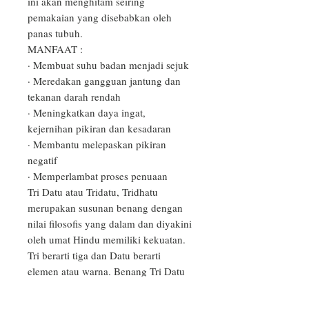
ini akan menghitam seiring 
pemakaian yang disebabkan oleh 
panas tubuh.

MANFAAT :

· Membuat suhu badan menjadi sejuk

· Meredakan gangguan jantung dan 
tekanan darah rendah

· Meningkatkan daya ingat, 
kejernihan pikiran dan kesadaran

· Membantu melepaskan pikiran 
negatif

· Memperlambat proses penuaan

Tri Datu atau Tridatu, Tridhatu 
merupakan susunan benang dengan 
nilai filosofis yang dalam dan diyakini 
oleh umat Hindu memiliki kekuatan. 
Tri berarti tiga dan Datu berarti 
elemen atau warna. Benang Tri Datu 
adalah benang yang terdiri dari tiga 
macam warna yaitu: merah, putih, dan 