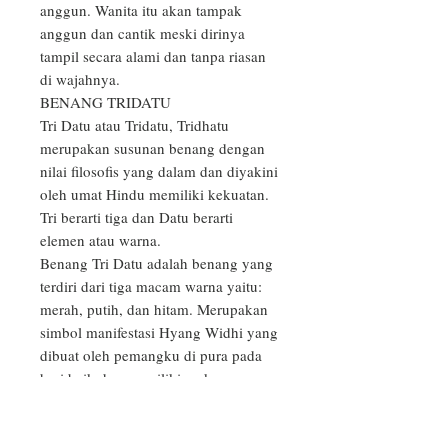
anggun. Wanita itu akan tampak 
anggun dan cantik meski dirinya 
tampil secara alami dan tanpa riasan 
di wajahnya.

BENANG TRIDATU

Tri Datu atau Tridatu, Tridhatu 
merupakan susunan benang dengan 
nilai filosofis yang dalam dan diyakini 
oleh umat Hindu memiliki kekuatan. 
Tri berarti tiga dan Datu berarti 
elemen atau warna.

Benang Tri Datu adalah benang yang 
terdiri dari tiga macam warna yaitu: 
merah, putih, dan hitam. Merupakan 
simbol manifestasi Hyang Widhi yang 
dibuat oleh pemangku di pura pada 
hari baik dan memiliki makna 
meningkatkan aura tersendiri.

Tiga warna benang Tri Datu juga 
sebagai lambang Kesucian Tuhan 