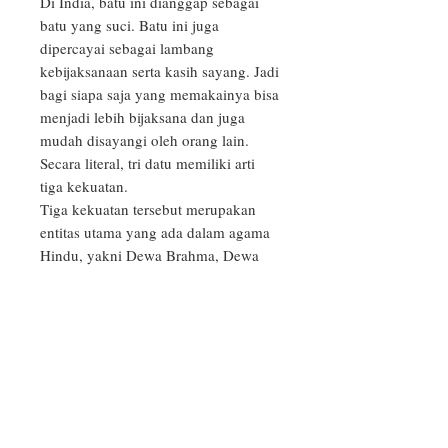
Di India, batu ini dianggap sebagai 
batu yang suci. Batu ini juga 
dipercayai sebagai lambang 
kebijaksanaan serta kasih sayang. Jadi 
bagi siapa saja yang memakainya bisa 
menjadi lebih bijaksana dan juga 
mudah disayangi oleh orang lain.

Secara literal, tri datu memiliki arti 
tiga kekuatan. 

Tiga kekuatan tersebut merupakan 
entitas utama yang ada dalam agama 
Hindu, yakni Dewa Brahma, Dewa 
Siwa, serta Dewa Wisnu. 

Ketiga entitas tersebut diwakili oleh 
tiga warna pada gelang, yakni merah, 
hitam, dan putih.

_____
PRODUCT INFO