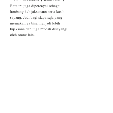
Batu ini juga dipercayai sebagai 
lambang kebijaksanaan serta kasih 
sayang. Jadi bagi siapa saja yang 
memakainya bisa menjadi lebih 
bijaksana dan juga mudah disayangi 
oleh orang lain.

8. Batu Tiger Eyes(Biduri Sepah)

Tiger's eye atau mata harimau adalah 
salah satu batu kesehatan yang cukup 
populer di kalangan masyarakat 
Indonesia. Batu kesehatan ini 
dipercaya mampu menambah 
motivasi dan mengurangi kecemasan, 
keraguan dalam diri, dan rasa takut.

9. Batu Quartz Rutille (Rambut 
Sedana)

Batu ini banyak dicari di Bali 
khususnya bagi para pebisnis alias 
pengusaha. Batu ini juga erat 