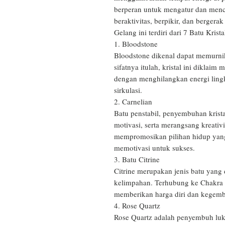
berperan untuk mengatur dan menci
beraktivitas, berpikir, dan bergerak
Gelang ini terdiri dari 7 Batu Krista
1. Bloodstone

Bloodstone dikenal dapat memurnik
sifatnya itulah, kristal ini dikla
dengan menghilangkan energi ling
sirkulasi. 

2. Carnelian

Batu penstabil, penyembuhan krista
motivasi, serta merangsang kreativi
mempromosikan pilihan hidup yang 
memotivasi untuk sukses.

3. Batu Citrine

Citrine merupakan jenis batu yang
kelimpahan. Terhubung ke Chakra ke
memberikan harga diri dan kegemb
4. Rose Quartz

Rose Quartz adalah penyembuh luk