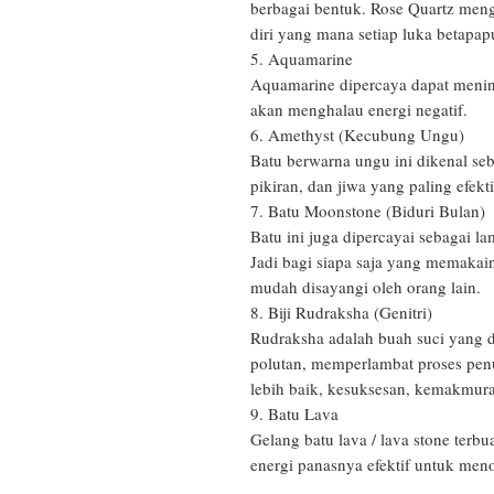
berbagai bentuk. Rose Quartz meng
diri yang mana setiap luka betapa
5. Aquamarine

Aquamarine dipercaya dapat mening
akan menghalau energi negatif.

6. Amethyst (Kecubung Ungu)

Batu berwarna ungu ini dikenal seb
pikiran, dan jiwa yang paling efektif
7. Batu Moonstone (Biduri Bulan)

Batu ini juga dipercayai sebagai la
Jadi bagi siapa saja yang memakain
mudah disayangi oleh orang lain.

8. Biji Rudraksha (Genitri)

Rudraksha adalah buah suci yang d
polutan, memperlambat proses pen
lebih baik, kesuksesan, kemakmura
9. Batu Lava

Gelang batu lava / lava stone terb
energi panasnya efektif untuk meno
_