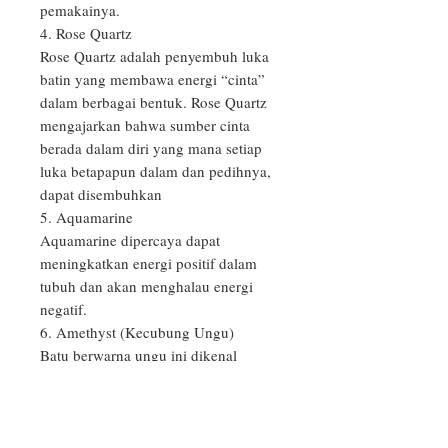
pemakainya.

4. Rose Quartz

Rose Quartz adalah penyembuh luka 
batin yang membawa energi “cinta” 
dalam berbagai bentuk. Rose Quartz 
mengajarkan bahwa sumber cinta 
berada dalam diri yang mana setiap 
luka betapapun dalam dan pedihnya, 
dapat disembuhkan

5. Aquamarine

Aquamarine dipercaya dapat 
meningkatkan energi positif dalam 
tubuh dan akan menghalau energi 
negatif.

6. Amethyst (Kecubung Ungu)

Batu berwarna ungu ini dikenal 
sebagai salah satu kristal penyembuh 
tubuh, pikiran, dan jiwa yang paling 
efektif. 

7. Batu Moonstone (Biduri Bulan)
