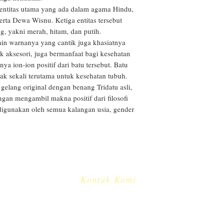
merupakan tanggung
entitas utama yang ada dalam agama Hindu, 
bisa dilakukan pel
ta Dewa Wisnu. Ketiga entitas tersebut 
terdaftar.
g, yakni merah, hitam, dan putih.

ain warnanya yang cantik juga khasiatnya 
k aksesori, juga bermanfaat bagi kesehatan 
ya ion-ion positif dari batu tersebut. Batu 
ak sekali terutama untuk kesehatan tubuh.

elang original dengan benang Tridatu asli, 
an mengambil makna positif dari filosofi 
 digunakan oleh semua kalangan usia, gender 
Kontak Kami
​
e-mail:
info@cakradayu.com
CV. CAKRADAYU DEWATA