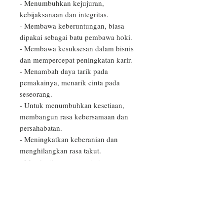
- Menumbuhkan kejujuran, 
kebijaksanaan dan integritas.

- Membawa keberuntungan, biasa 
dipakai sebagai batu pembawa hoki.

- Membawa kesuksesan dalam bisnis 
dan mempercepat peningkatan karir.

- Menambah daya tarik pada 
pemakainya, menarik cinta pada 
seseorang.

- Untuk menumbuhkan kesetiaan, 
membangun rasa kebersamaan dan 
persahabatan.

- Meningkatkan keberanian dan 
menghilangkan rasa takut.

- Memberikan aura optimisme, 
meningkatkan kekuatan dan rasa 
percaya diri.

- Merupakan obat untuk kemurungan 
jiwa serta menguatkan tubuh selama 
proses mencapai kesadaran spiritual.
