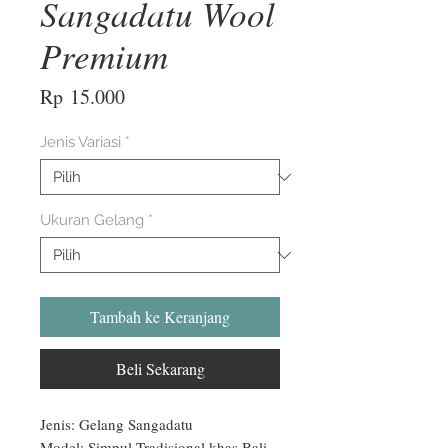
Sangadatu Wool
Premium
Harga
Rp 15.000
Jenis Variasi
*
Ukuran Gelang
*
Tambah ke Keranjang
Beli Sekarang
Jenis: Gelang Sangadatu

Model: Simpul Tradisional khas Bali
