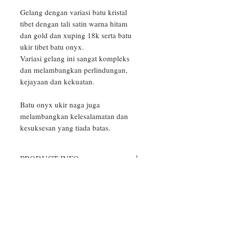
Gelang dengan variasi batu kristal 
tibet dengan tali satin warna hitam 
dan gold dan xuping 18k serta batu 
ukir tibet batu onyx.

Variasi gelang ini sangat kompleks 
dan melambangkan perlindungan, 
kejayaan dan kekuatan.

Batu onyx ukir naga juga 
melambangkan kelesalamatan dan 
kesuksesan yang tiada batas.
PRODUCT INFO
Aksesoris Gelang dan Kalung yang
RETURN & REFUND POLICY
kami produksi hanya sekedar
aksesoris, tidak mengandung unsur
Bila produk yang Anda terima rusak,
upacara atau doa tertentu, dan bebas
SHIPPING INFO
cacat atau salah model/warna,
digunakan oleh orang dari berbagai