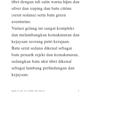
tibet dengan tali satin warna hijau dan 
silver dan xuping dan batu citrine 
(serat sedana) serta batu green 
aventurine.

Variasi gelang ini sangat kompleks 
dan melambangkan kemakmuran dan 
kejayaan seorang putri kerajaan.

Batu serat sedana dikenal sebagai 
batu penarik rejeki dan kemakmuran, 
sedangkan batu ukir tibet dikenal 
sebagai lambang perlindungan dan 
kejayaan.
PRODUCT INFO
Aksesoris Gelang dan Kalung yang
RETURN & REFUND POLICY
kami produksi hanya sekedar
aksesoris, tidak mengandung unsur
Bila produk yang Anda terima rusak,
upacara atau doa tertentu, dan bebas
SHIPPING INFO
cacat atau salah model/warna,
digunakan oleh orang dari berbagai