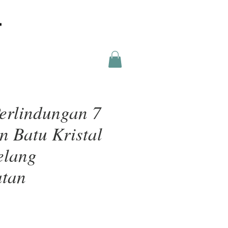
erlindungan 7
n Batu Kristal
elang
atan
a