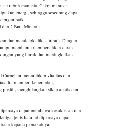
merupakan tanggung
usat tubuh manusia. Cakra manusia 
bisa dilakukan pel
ptakan energi, sehingga seseorang dapat 
terdaftar.
 dengan baik.

l dan 2 Batu Mineral;

an dan mendetoksifikasi tubuh. Dengan 
im mampu membantu membersihkan darah 
kungan yang buruk dan meningkatkan 
l Carnelian memulihkan vitalitas dan 
tas. Itu memberi keberanian, 
positif, menghilangkan sikap apatis dan 
 dipercaya dapat membawa kesuksesan dan 
tiga, jenis batu ini dipercaya dapat 
iraan kepada pemakainya.
