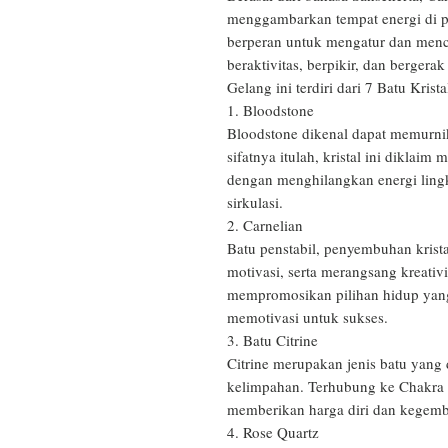
menggambarkan tempat energi di p
berperan untuk mengatur dan menci
beraktivitas, berpikir, dan bergerak
Gelang ini terdiri dari 7 Batu Krista
1. Bloodstone

Bloodstone dikenal dapat memurnik
sifatnya itulah, kristal ini dikla
dengan menghilangkan energi ling
sirkulasi. 

2. Carnelian

Batu penstabil, penyembuhan krista
motivasi, serta merangsang kreativi
mempromosikan pilihan hidup yang 
memotivasi untuk sukses.

3. Batu Citrine

Citrine merupakan jenis batu yang
kelimpahan. Terhubung ke Chakra ke
memberikan harga diri dan kegemb
4. Rose Quartz
