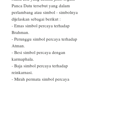
Panca Datu tersebut yang dalam 
perlambang atau simbol - simbolnya 
dijelaskan sebagai berikut :

- Emas simbol percaya terhadap 
Brahman.

- Perunggu simbol percaya terhadap 
Atman.

- Besi simbol percaya dengan 
karmaphala.

- Baja simbol percaya terhadap 
reinkarnasi.

- Mirah permata simbol percaya 
terhadap moksa sebagai tujuan akhir.

Unsur - unsur logam tersebut yang 
dalam mendem pedaginan untuk 
upacara ngenteg linggih ataupun 
dalam pembangunan pura yang baru, 
semua unsur - unsur logam tersebut 
ditempatkan pada dasar padmasana 