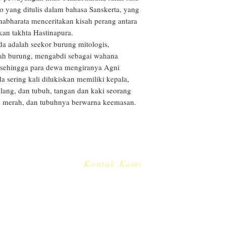
merupakan tanggung
o yang ditulis dalam bahasa Sanskerta, yang 
bisa dilakukan pel
abharata menceritakan kisah perang antara 
terdaftar.
 takhta Hastinapura.

 adalah seekor burung mitologis, 
ah burung, mengabdi sebagai wahana 
 sehingga para dewa mengiranya Agni 
sering kali dilukiskan memiliki kepala, 
ang, dan tubuh, tangan dan kaki seorang 
 merah, dan tubuhnya berwarna keemasan.

Kontak Kami
​
e-mail:
info@cakradayu.com
CV. CAKRADAYU DEWATA
Jl. Pulau Misol no.61
Dauh Puri Kauh - Denpasar Barat