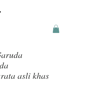
Garuda
uda
ata asli khas