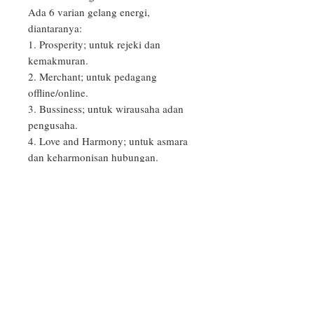
Ada 6 varian gelang energi, 
diantaranya:

1. Prosperity; untuk rejeki dan 
kemakmuran.

2. Merchant; untuk pedagang 
offline/online.

3. Bussiness; untuk wirausaha adan 
pengusaha. 

4. Love and Harmony; untuk asmara 
dan keharmonisan hubungan.

5. Wellness and Prosperity; untuk 
rejeki dan kesehatan.

6. Wellness; untuk kesehatan dan 
vitalitas.
PRODUCT INFO
Aksesoris Gelang dan Kalung yang
RETURN & REFUND POLICY
kami produksi hanya sekedar