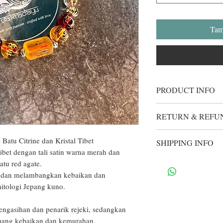
Tam
PRODUCT INFO
Aksesoris Gelang 
RETURN & REFU
hanya sekedar aks
upacara atau doa te
Bila produk yang An
atu Citrine dan Kristal Tibet

orang dari berbaga
SHIPPING INFO
model/warna, sila
tibet dengan tali satin warna merah dan 
Tidak ada pant
whatsapp 0877-38
Setiap pesanan akan 
u red agate.

gelang/kalung.
secepat mungkin.
pengecekan dan dik
s dan melambangkan kebaikan dan 
Proses penyerahan
tologi Jepang kuno.

waktu 1-2 hari. Ba
merupakan tanggung
pengasihan dan penarik rejeki, sedangkan 
bisa dilakukan pel
mbang kebaikan dan kemurahan.