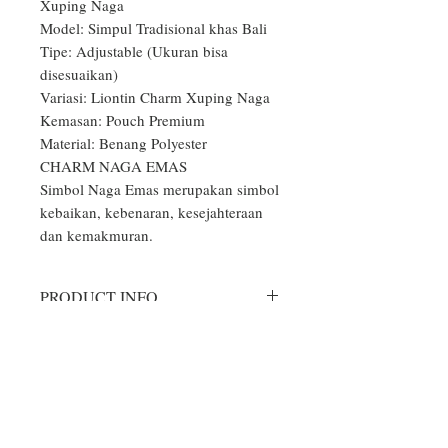
Xuping Naga

Model: Simpul Tradisional khas Bali

Tipe: Adjustable (Ukuran bisa 
disesuaikan)

Variasi: Liontin Charm Xuping Naga

Kemasan: Pouch Premium

Material: Benang Polyester

CHARM NAGA EMAS

Simbol Naga Emas merupakan simbol 
kebaikan, kebenaran, kesejahteraan 
dan kemakmuran.
PRODUCT INFO
Aksesoris Gelang dan Kalung yang
RETURN & REFUND POLICY
kami produksi hanya sekedar
aksesoris, tidak mengandung unsur
Bila produk yang Anda terima rusak,
upacara atau doa tertentu, dan bebas
SHIPPING INFO
cacat atau salah model/warna,
digunakan oleh orang dari berbagai
silahkan hubungi CS kami di nomor
Setiap pesanan akan kami kirimkan
kalangan usia dan kepercayaan. Tidak