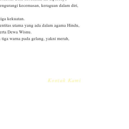
terdaftar.
gurangi kecemasan, keraguan dalam diri, 
tiga kekuatan. 

entitas utama yang ada dalam agama Hindu, 
rta Dewa Wisnu. 

eh tiga warna pada gelang, yakni merah, 
Kontak Kami
​
e-mail:
info@cakradayu.com
CV. CAKRADAYU DEWATA
Jl. Pulau Misol no.61
Dauh Puri Kauh - Denpasar Barat
Bali - Indonesia 80113