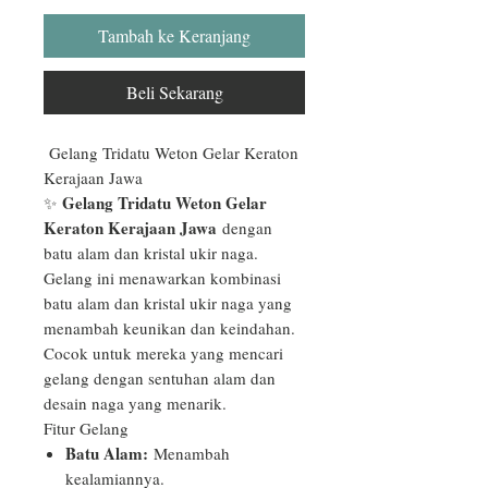
Tambah ke Keranjang
Beli Sekarang
Gelang Tridatu Weton Gelar Keraton
Kerajaan Jawa
Gelang Tridatu Weton Gelar
✨
Keraton Kerajaan Jawa
dengan
batu alam dan kristal ukir naga.
Gelang ini menawarkan kombinasi
batu alam dan kristal ukir naga yang
menambah keunikan dan keindahan.
Cocok untuk mereka yang mencari
gelang dengan sentuhan alam dan
desain naga yang menarik.
Fitur Gelang
Batu Alam:
Menambah
kealamiannya.