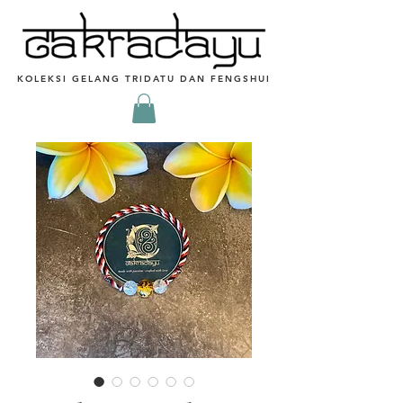
KOLEKSI GELANG TRIDATU DAN FENGSHUI