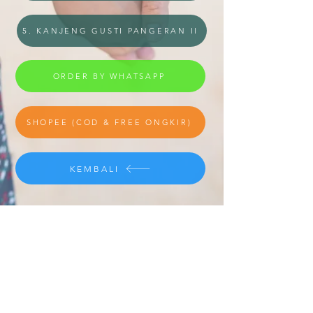
5. KANJENG GUSTI PANGERAN II
ORDER BY WHATSAPP
SHOPEE (COD & FREE ONGKIR)
KEMBALI
Kontak Kami
​
e-mail:
info@cakradayu.com
CV. CAKRADAYU DEWATA
Jl. Pulau Misol no.61
Dauh Puri Kauh - Denpasar Barat
Bali - Indonesia 80113